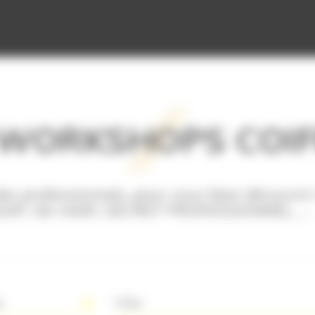
WORKSHOPS COIF
es professionnels, pour vous faire découvrir
LISAP, GK HAIR, SECRET PROFESSIONNEL, ...