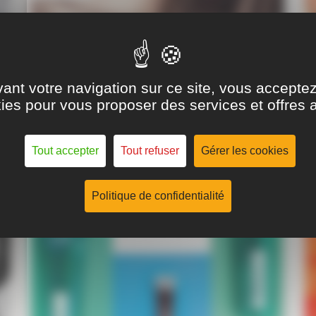
WORKSHOP SECRET
PROFESSIONNEL
DECOUVERTE
ant votre navigation sur ce site, vous acceptez l
Prochainement disponible
ies pour vous proposer des services et offres 
Vous souhaitez en savoir plus ?
Faites une
DEMANDE DE RENSEIGNEMENT
Tout accepter
Tout refuser
Gérer les cookies
Politique de confidentialité