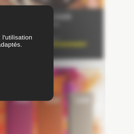
WORKSHOP GK HAIR
Prochainement disponible
'utilisation
Vous souhaitez en savoir plus ?
adaptés.
Faites une
DEMANDE DE RENSEIGNEMENT