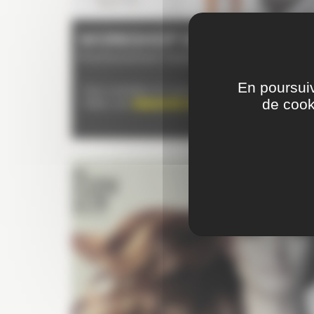
WORKSHOP DEPOT
Prochainement disponible
En poursuiv
Vous souhaitez en savoir plus ?
de cook
Faites une
DEMANDE DE RENSEIGNEMENT