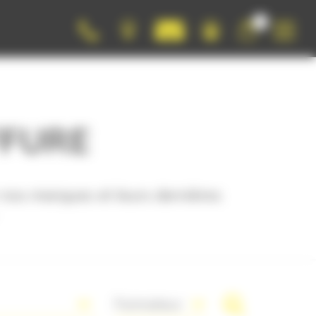
0
FURE
 nos marques et leurs dernières